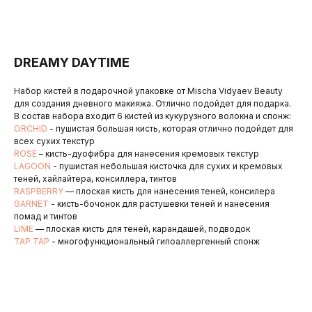
DREAMY DAYTIME
Набор кистей в подарочной упаковке от Mischa Vidyaev Beauty
для создания дневного макияжа. Отлично подойдет для подарка.
В состав набора входит 6 кистей из кукурузного волокна и спонж:
ORCHID
- пушистая большая кисть, которая отлично подойдет для
всех сухих текстур
ROSE
– кисть-дуофибра для нанесения кремовых текстур
LAGOON
- пушистая небольшая кисточка для сухих и кремовых
теней, хайлайтера, консиллера, тинтов
RASPBERRY
— плоская кисть для нанесения теней, консилера
GARNET
- кисть-бочонок для растушевки теней и нанесения
помад и тинтов
LIME
— плоская кисть для теней, карандашей, подводок
TAP TAP
- многофункциональный гипоаллергенный спонж