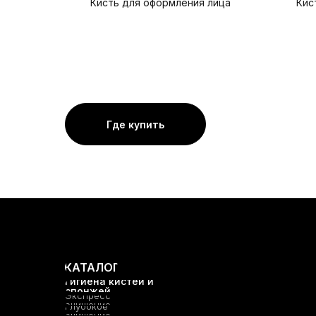
Кисть для оформления лица
Кис
Где купить
КАТАЛОГ
Гигиена кистей и
спонжей
Экспресс
очищение
Глубокое
очищение