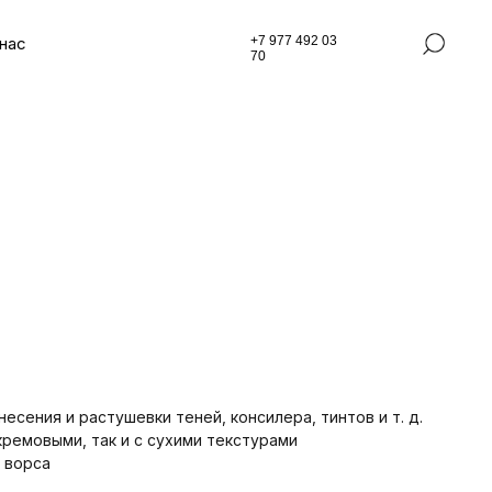
нас
+7 977 492 03
70
есения и растушевки теней, консилера, тинтов и т. д.
кремовыми, так и с сухими текстурами
 ворса