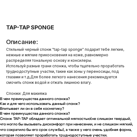
TAP-TAP SPONGE
Описание:
Стильный черный спонж "tap-tap sponge" подарит тебе легкие,
нежные и мягкие прикосновения на коже, равномерно
распределяя тональную основу и консилеры.
Используй разные грани спонжа, чтобы тщательно проработать
труднодоступные участки, такие как зоны у переносицы, под
глазами и т.д.Для более легкого нанесения рекомендуется
смочить спонж водой и отжать лишнюю влагу.
Спонжи: Для макияжа
В чем преимущества данного спонжа?
Как и для чего использовать данный спонж?
Впитывает ли он в себя косметику?
В чем преимущества данного спонжа?
Спонж TAP-TAP обладает оптимальной мягкостью(не слишком твердый,
что могло бы вызывать дискомфорт при нанесении, и не слишком мягкий,
что сократило бы его срок службы), а также
у него очень удобная форма,
которая позволяет проработать труднодоступные участки.