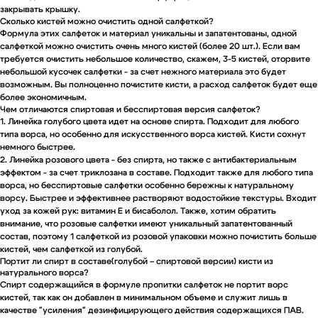
закрывать крышку.
Сколько кистей можно очистить одной салфеткой?
Формула этих салфеток и материал уникальны и запатентованы, одной
салфеткой можно очистить очень много кистей (более 20 шт.). Если вам
требуется очистить небольшое количество, скажем, 3-5 кистей, оторвите
небольшой кусочек салфетки - за счет нежного материала это будет
возможным. Вы полноценно почистите кисти, а расход салфеток будет еще
более экономичным.
Чем отличаются спиртовая и бесспиртовая версия салфеток?
1. Линейка голубого цвета идет
на основе спирта
. Подходит для любого
типа ворса, но особенно для искусственного ворса кистей.
Кисти сохнут
немного быстрее.
2. Линейка розового цвета - без спирта, но также с антибактериальным
эффектом - за счет триклозана в составе. Подходит также для любого типа
ворса, но
бесспиртовые
салфетки особенно бережны к натуральному
ворсу. Быстрее и эффективнее
растворяют водостойкие текстуры
. Входит
уход за кожей рук: витамин Е и бисаболол. Также, хотим обратить
внимание, что розовые салфетки имеют уникальный запатентованный
состав, поэтому 1 салфеткой из розовой упаковки можно почистить больше
кистей, чем салфеткой из голубой.
Портит ли спирт в составе(голубой – спиртовой версии) кисти из
натурального ворса?
Спирт содержащийся в формуле пропитки салфеток не портит ворс
кистей, так как он добавлен в минимальном объеме и служит лишь в
качестве "усиления" дезинфицирующего действия содержащихся ПАВ.