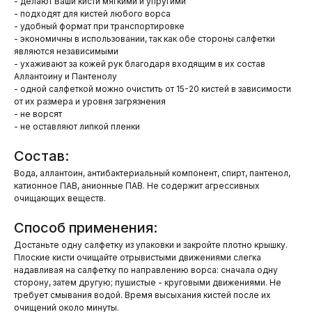
- делают Ваши кисти мягкими и упругими
- подходят для кистей любого ворса
- удобный формат при транспортировке
- экономичны в использовании, так как обе стороны салфетки
являются независимыми
- ухаживают за кожей рук благодаря входящим в их состав
Аллантоину и Пантенолу
- одной салфеткой можно очистить от 15-20 кистей в зависимости
от их размера и уровня загрязнения
- не ворсят
- не оставляют липкой пленки
Состав:
Вода, аллантоин, антибактериальный компонент, спирт, пантенол,
катионное ПАВ, анионные ПАВ. Не содержит агрессивных
очищающих веществ.
Способ применения:
Достаньте одну салфетку из упаковки и закройте плотно крышку.
Плоские кисти очищайте отрывистыми движениями слегка
надавливая на салфетку по направлению ворса: сначала одну
сторону, затем другую; пушистые - круговыми движениями. Не
требует смывания водой. Время высыхания кистей после их
очищений около минуты.