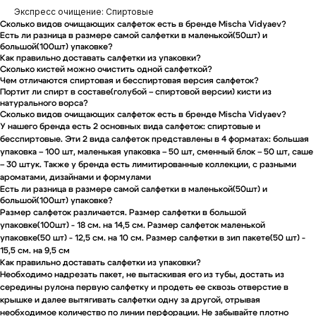
Экспресс очищение: Спиртовые
Сколько видов очищающих салфеток есть в бренде Mischa Vidyaev?
Есть ли разница в размере самой салфетки в маленькой(50шт) и
большой(100шт) упаковке?
Как правильно доставать салфетки из упаковки?
Сколько кистей можно очистить одной салфеткой?
Чем отличаются спиртовая и бесспиртовая версия салфеток?
Портит ли спирт в составе(голубой – спиртовой версии) кисти из
натурального ворса?
Сколько видов очищающих салфеток есть в бренде Mischa Vidyaev?
У нашего бренда есть 2 основных вида салфеток: спиртовые и
бесспиртовые. Эти 2 вида салфеток представлены в 4 форматах: большая
упаковка – 100 шт, маленькая упаковка – 50 шт, сменный блок – 50 шт, саше
– 30 штук. Также у бренда есть лимитированные коллекции, с разными
ароматами, дизайнами и формулами
Есть ли разница в размере самой салфетки в маленькой(50шт) и
большой(100шт) упаковке?
Размер салфеток различается. Размер салфетки в большой
упаковке(100шт) - 18 см. на 14,5 см. Размер салфеток маленькой
упаковке(50 шт) - 12,5 см. на 10 см. Размер салфетки в зип пакете(50 шт) -
15,5 см. на 9,5 см
Как правильно доставать салфетки из упаковки?
Необходимо надрезать пакет, не вытаскивая его из тубы, достать из
середины рулона первую салфетку и продеть ее сквозь отверстие в
крышке и далее вытягивать салфетки одну за другой, отрывая
необходимое количество по линии перфорации. Не забывайте плотно