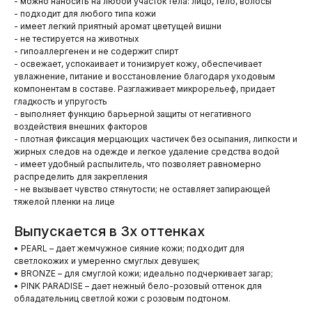
- можно наносить на любой участок тела: лицо, тело, волосы
- подходит для любого типа кожи
- имеет легкий приятный аромат цветущей вишни
- не тестируется на животных
- гипоаллергенен и не содержит спирт
- освежает, успокаивает и тонизирует кожу, обеспечивает
увлажнение, питание и восстановление благодаря уходовым
компонентам в составе. Разглаживает микрорельеф, придает
гладкость и упругость
- выполняет функцию барьерной защиты от негативного
воздействия внешних факторов
- плотная фиксация мерцающих частичек без осыпания, липкости и
жирных следов на одежде и легкое удаление средства водой
- имеет удобный распылитель, что позволяет равномерно
распределить для закрепления
- не вызывает чувство стянутости; не оставляет запирающей
тяжелой пленки на лице
Выпускается в 3х оттенках
• PEARL – дает жемчужное сияние кожи; подходит для
светлокожих и умеренно смуглых девушек;
• BRONZE – для смуглой кожи; идеально подчеркивает загар;
• PINK PARADISE – дает нежный бело-розовый оттенок для
обладательниц светлой кожи с розовым подтоном.