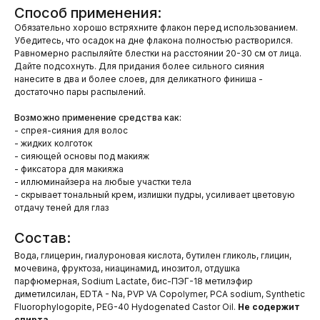
Способ применения:
Обязательно хорошо встряхните флакон перед использованием.
Убедитесь, что осадок на дне флакона полностью растворился.
Равномерно распыляйте блестки на расстоянии 20-30 см от лица.
Дайте подсохнуть. Для придания более сильного сияния
нанесите в два и более слоев, для деликатного финиша -
достаточно пары распылений.
Возможно применение средства как:
- спрея-сияния для волос
- жидких колготок
- сияющей основы под макияж
- фиксатора для макияжа
- иллюминайзера на любые участки тела
- скрывает тональный крем, излишки пудры, усиливает цветовую
отдачу теней для глаз
Состав:
Вода, глицерин, гиалуроновая кислота, бутилен гликоль, глицин,
мочевина, фруктоза, ниацинамид, инозитол, отдушка
парфюмерная, Sodium Lactate, бис-ПЭГ-18 метилэфир
диметилсилан, EDTA - Na, PVP VA Copolymer, PCA sodium, Synthetic
Fluorophylogopite, PEG-40 Hydogenated Castor Oil.
Не содержит
спирта.