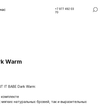
нас
+7 977 492 03
70
rk Warm
T IT BABE Dark Warm:
в комплекте
к мягких натуральных бровей, так и выразительных