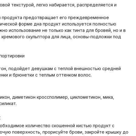
овой текстурой, легко набирается, распределяется и
и продукта предотвращает его преждевременное
нической форме дна продукт используется полностью
но использование не только как тинта для бровей, но и в
, кремового скульптора для лица, основы-подложки под
спортировки
тон, подойдет девушкам с теплой внешностью средней
нки и брюнетки с теплым оттенком волос.
икон, диметикон кроссполимер, циклометикон, мика,
силикат.
:
еобходимое количество скошенной кистью продукт с
бочую поверхность, прорисуйте брови, закройте крышку до