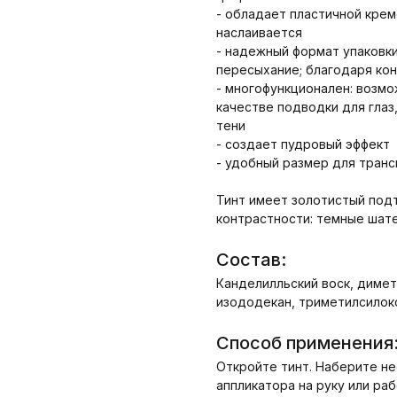
- обладает пластичной крем
наслаивается
- надежный формат упаковк
пересыхание; благодаря ко
- многофункционален: возмож
качестве подводки для глаз
тени
- создает пудровый эффект
- удобный размер для тран
Тинт имеет золотистый под
контрастности: темные шате
Состав:
Канделилльский воск, димет
изододекан, триметилсилок
Способ применения
Откройте тинт. Наберите н
аппликатора на руку или ра