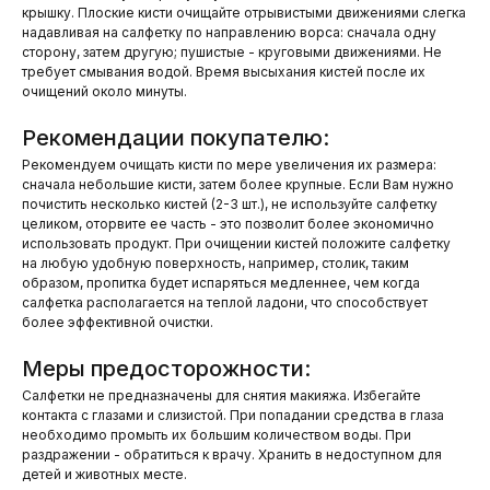
крышку. Плоские кисти очищайте отрывистыми движениями слегка
надавливая на салфетку по направлению ворса: сначала одну
сторону, затем другую; пушистые - круговыми движениями. Не
требует смывания водой. Время высыхания кистей после их
очищений около минуты.
Рекомендации покупателю:
Рекомендуем очищать кисти по мере увеличения их размера:
сначала небольшие кисти, затем более крупные. Если Вам нужно
почистить несколько кистей (2-3 шт.), не используйте салфетку
целиком, оторвите ее часть - это позволит более экономично
использовать продукт. При очищении кистей положите салфетку
на любую удобную поверхность, например, столик, таким
образом, пропитка будет испаряться медленнее, чем когда
салфетка располагается на теплой ладони, что способствует
более эффективной очистки.
Меры предосторожности:
Салфетки не предназначены для снятия макияжа. Избегайте
контакта с глазами и слизистой. При попадании средства в глаза
необходимо промыть их большим количеством воды. При
раздражении - обратиться к врачу. Хранить в недоступном для
детей и животных месте.