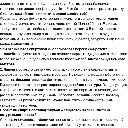
далее вытягивать салфетки одну за другой, отрывая необходимое
количество по линии перфорации. Не забывайте плотно закрывать крышку.
Сколько кистей можно очистить одной салфеткой?
Формула этих салфеток и материал уникальны и запатентованы, одной
салфеткой можно очистить очень много кистей (более 20 шт.). Если вам
требуется очистить небольшое количество, скажем, 3-5 кистей, оторвите
небольшой кусочек салфетки - за счет нежного материала это будет
возможным. Вы полноценно почистите кисти, а расход салфеток будет еще
более экономичным.
Чем отличаются спиртовая и бесспиртовая версия салфеток?
1. Линейка голубого цвета идет
на основе спирта
. Подходит для любого типа
ворса, но особенно для искусственного ворса кистей.
Кисти сохнут немного
быстрее.
2. Линейка розового цвета - без спирта, но также с антибактериальным
эффектом - за счет триклозана в составе. Подходит также для любого типа
ворса, но
бесспиртовые
салфетки особенно бережны к натуральному ворсу.
Быстрее и эффективнее
растворяют водостойкие текстуры
. Входит уход за
кожей рук: витамин Е и бисаболол. Также, хотим обратить внимание, что
розовые салфетки имеют уникальный запатентованный состав, поэтому 1
салфеткой из розовой упаковки можно почистить больше кистей, чем
салфеткой из голубой.
Портит ли спирт в составе(голубой – спиртовой версии) кисти из
натурального ворса?
Спирт содержащийся в формуле пропитки салфеток не портит ворс кистей,
так как он добавлен в минимальном объеме и служит лишь в качестве