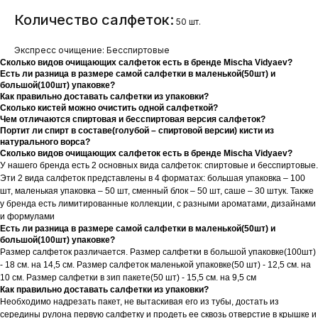
Количество салфеток:
50 шт.
Экспресс очищение: Бесспиртовые
Сколько видов очищающих салфеток есть в бренде Mischa Vidyaev?
Есть ли разница в размере самой салфетки в маленькой(50шт) и
большой(100шт) упаковке?
Как правильно доставать салфетки из упаковки?
Сколько кистей можно очистить одной салфеткой?
Чем отличаются спиртовая и бесспиртовая версия салфеток?
Портит ли спирт в составе(голубой – спиртовой версии) кисти из
натурального ворса?
Сколько видов очищающих салфеток есть в бренде Mischa Vidyaev?
У нашего бренда есть 2 основных вида салфеток: спиртовые и бесспиртовые.
Эти 2 вида салфеток представлены в 4 форматах: большая упаковка – 100
шт, маленькая упаковка – 50 шт, сменный блок – 50 шт, саше – 30 штук. Также
у бренда есть лимитированные коллекции, с разными ароматами, дизайнами
и формулами
Есть ли разница в размере самой салфетки в маленькой(50шт) и
большой(100шт) упаковке?
Размер салфеток различается. Размер салфетки в большой упаковке(100шт)
- 18 см. на 14,5 см. Размер салфеток маленькой упаковке(50 шт) - 12,5 см. на
10 см. Размер салфетки в зип пакете(50 шт) - 15,5 см. на 9,5 см
Как правильно доставать салфетки из упаковки?
Необходимо надрезать пакет, не вытаскивая его из тубы, достать из
середины рулона первую салфетку и продеть ее сквозь отверстие в крышке и