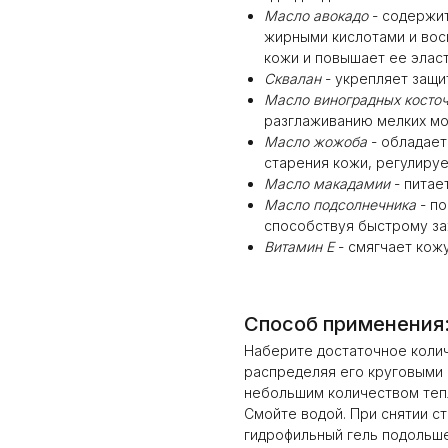
Масло авокадо
- содержит
жирными кислотами и вос
кожи и повышает ее элас
Сквалан
- укрепляет защи
Масло виноградных косто
разглаживанию мелких мо
Масло жожоба
- обладает
старения кожи, регулируе
Масло макадамии
- питае
Масло подсолнечника
- по
способствуя быстрому з
Витамин Е
- смягчает кож
Способ применения
Наберите достаточное количе
распределяя его круговыми
небольшим количеством тепл
Смойте водой. При снятии с
гидрофильный гель подольш