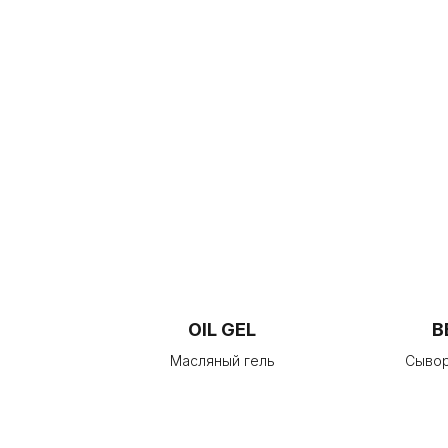
OIL GEL
B
Масляный гель
Сывор