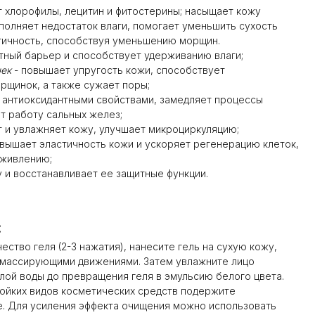
 хлорофилы, лецитин и фитостерины; насыщает кожу
полняет недостаток влаги, помогает уменьшить сухость
тичность, способствуя уменьшению морщин.
тный барьер и способствует удерживанию влаги;
чек
- повышает упругость кожи, способствует
рщинок, а также сужает поры;
 антиоксидантными свойствами, замедляет процессы
т работу сальных желез;
т и увлажняет кожу, улучшает микроциркуляцию;
вышает эластичность кожи и ускоряет регенерацию клеток,
аживлению;
у и восстанавливает ее защитные функции.
:
ство геля (2-3 нажатия), нанесите гель на сухую кожу,
 массирующими движениями. Затем увлажните лицо
ой воды до превращения геля в эмульсию белого цвета.
тойких видов косметических средств подержите
е. Для усиления эффекта очищения можно использовать