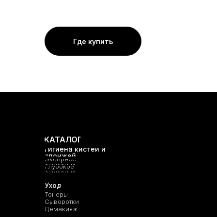
Где купить
КАТАЛОГ
Гигиена кистей и
спонжей
Экспресс
очищение
Глубокое
очищение
Уход
Тонеры
Сыворотки
Демакияж