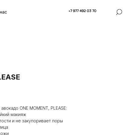
нас
+7 977 492 03 70
LEASE
м авокадо ONE MOMENT, PLEASE:
ойкий макияж
тости и не закупоривает поры
лица
кожи