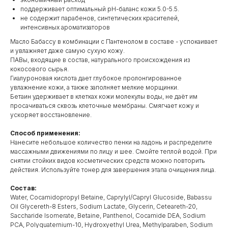
поддерживает оптимальный рН-баланс кожи 5.0-5.5.
не содержит парабенов, синтетических красителей,
интенсивных ароматизаторов
Масло Бабассу в комбинации с Пантенолом в составе - успокаивает
и увлажняет даже самую сухую кожу.
ПАВы, входящие в состав, натурального происхождения из
кокосового сырья.
Гиалуроновая кислота дает глубокое пролонгированное
увлажнение кожи, а также заполняет мелкие морщинки.
Бетаин удерживает в клетках кожи молекулы воды, не даёт им
просачиваться сквозь клеточные мембраны. Смягчает кожу и
ускоряет восстановление.
Способ применения:
Нанесите небольшое количество пенки на ладонь и распределите
массажными движениями по лицу и шее. Смойте теплой водой. При
снятии стойких видов косметических средств можно повторить
действия. Используйте тонер для завершения этапа очищения лица.
Состав:
Water, Cocamidopropyl Betaine, Caprylyl/Capryl Glucoside, Babassu
Oil Glycereth-8 Esters, Sodium Lactate, Glycerin, Ceteareth-20,
Saccharide Isomerate, Betaine, Panthenol, Cocamide DEA, Sodium
PCA, Polyquaternium-10, Hydroxyethyl Urea, Methylparaben, Sodium