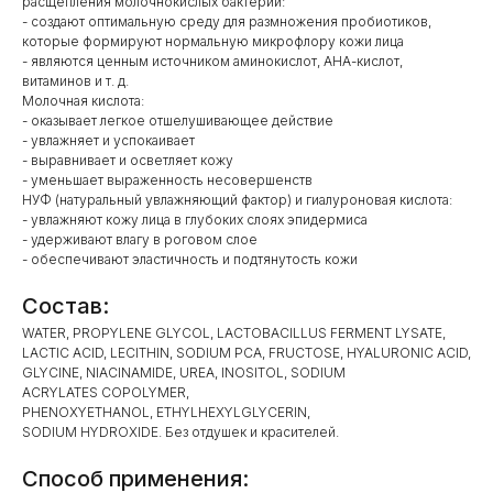
расщепления молочнокислых бактерий:
- создают оптимальную среду для размножения пробиотиков,
которые формируют нормальную микрофлору кожи лица
- являются ценным источником аминокислот, АНА-кислот,
витаминов и т. д.
Молочная кислота:
- оказывает легкое отшелушивающее действие
- увлажняет и успокаивает
- выравнивает и осветляет кожу
- уменьшает выраженность несовершенств
НУФ (натуральный увлажняющий фактор) и гиалуроновая кислота:
- увлажняют кожу лица в глубоких слоях эпидермиса
- удерживают влагу в роговом слое
- обеспечивают эластичность и подтянутость кожи
Состав:
WATER, PROPYLENE GLYCOL, LACTOBACILLUS FERMENT LYSATE,
LACTIC ACID, LECITHIN, SODIUM PCA, FRUCTOSE, HYALURONIC ACID,
GLYCINE, NIACINAMIDE, UREA, INOSITOL, SODIUM
ACRYLATES COPOLYMER,
PHENOXYETHANOL, ETHYLHEXYLGLYCERIN,
SODIUM HYDROXIDE. Без отдушек и красителей.
Способ применения: